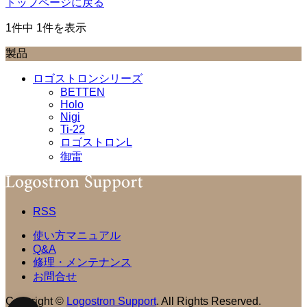
トップページに戻る
1件中 1件を表示
製品
ロゴストロンシリーズ
BETTEN
Holo
Nigi
Ti-22
ロゴストロンL
御雷
RSS
使い方マニュアル
Q&A
修理・メンテナンス
お問合せ
Copyright
©
Logostron Support
. All Rights Reserved.