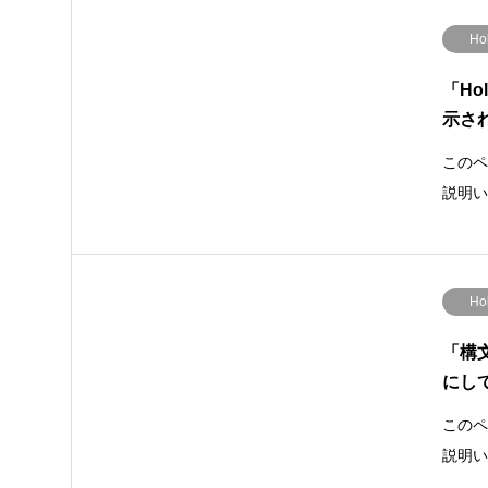
Ho
「H
示さ
このペ
説明い
Ho
「構
にし
このペ
説明い