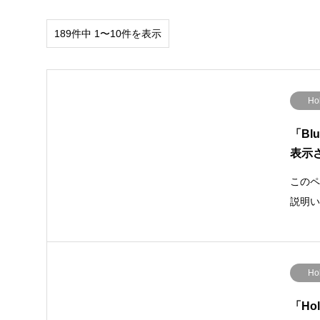
189件中 1〜10件を表示
Ho
「Bl
表示
このペ
説明い
Ho
「H