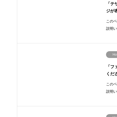
「テ
ジが
このペ
説明い
Ho
「フ
くだ
このペ
説明い