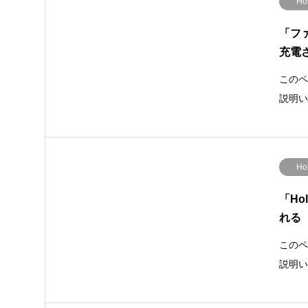
Ho
「フ
充電
このペ
説明い
Ho
「H
れる
このペ
説明い