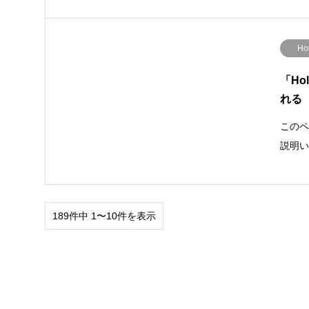
Ho
「H
れる
このペ
説明い
189件中 1〜10件を表示