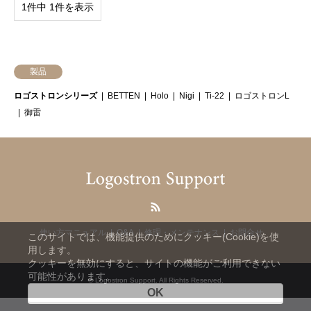
1件中 1件を表示
製品
ロゴストロンシリーズ
BETTEN
Holo
Nigi
Ti-22
ロゴストロンL
御雷
RSS
使い方マニュアル
Q&A
修理・メンテナンス
お問合せ
このサイトでは、機能提供のためにクッキー(Cookie)を使
用します。
クッキーを無効にすると、サイトの機能がご利用できない
可能性があります。
©
Logostron Support
. All Rights Reserved.
OK