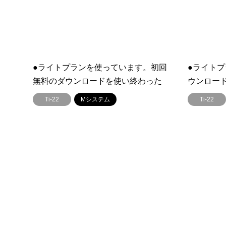
●ライトプランを使っています。初回
●ライト
無料のダウンロードを使い終わった
ウンロー
ら、2回目以降は1ダウンロードおいく
ードする
Ti-22
Mシステム
Ti-22
らですか？
とですか