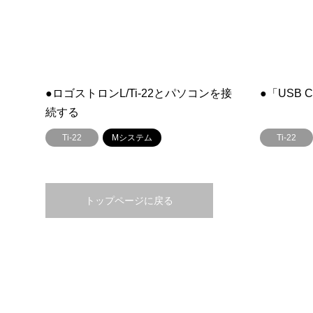
●ロゴストロンL/Ti-22とパソコンを接
●「USB 
続する
Ti-22
Mシステム
Ti-22
トップページに戻る