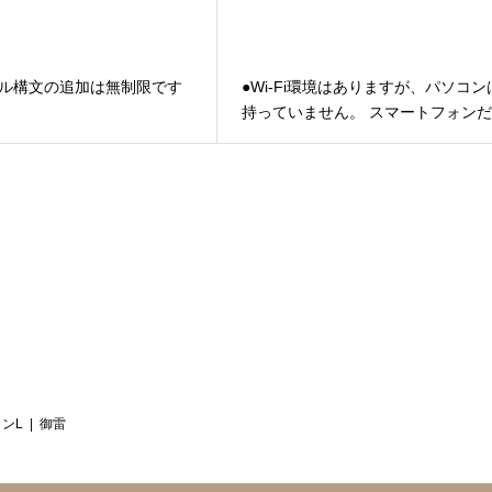
ナル構文の追加は無制限です
●Wi-Fi環境はありますが、パソコン
持っていません。 スマートフォン
けでも、Holoを利用できますか？
ンL
御雷